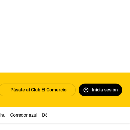
Pásate al Club El Comercio
Inicia sesión
chu
Corredor azul
Dólar
Congreso
Nasca
Acuña
Toled