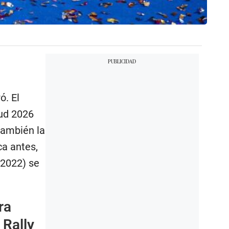
ó. El
tud 2026
también la
a antes,
 2022) se
ra
 Rally