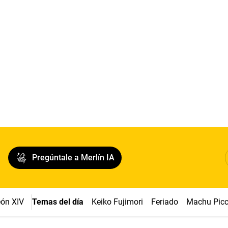
Pregúntale a Merlín IA
ón XIV
Temas del día
Keiko Fujimori
Feriado
Machu Pic