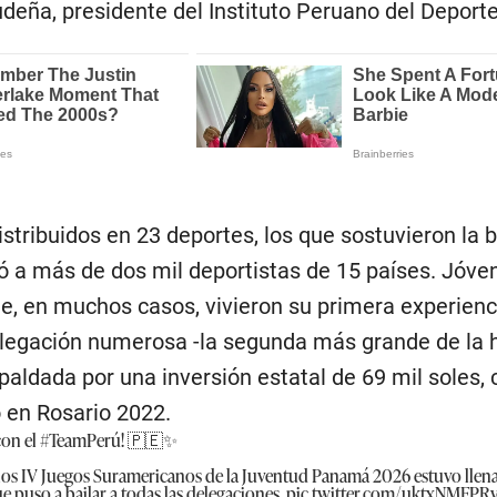
udeña, presidente del Instituto Peruano del Deporte
istribuidos en 23 deportes, los que sostuvieron la 
ió a más de dos mil deportistas de 15 países. Jóve
ue, en muchos casos, vivieron su primera experienc
elegación numerosa -la segunda más grande de la h
paldada por una inversión estatal de 69 mil soles, c
o en Rosario 2022.
con el
#TeamPerú
! 🇵🇪✨
los IV Juegos Suramericanos de la Juventud Panamá 2026 estuvo llen
e puso a bailar a todas las delegaciones.
pic.twitter.com/uktxNMFPR