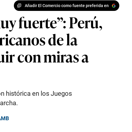
Añadir El Comercio como fuente preferida en
y fuerte”: Perú,
ricanos de la
uir con miras a
ón histórica en los Juegos
marcha.
 AMB