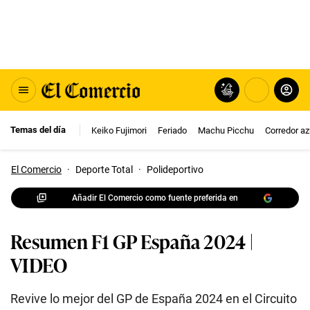
Temas del día
Keiko Fujimori
Feriado
Machu Picchu
Corredor az
El Comercio
·
Deporte Total
·
Polideportivo
Añadir El Comercio como fuente preferida en
Resumen F1 GP España 2024 |
VIDEO
Revive lo mejor del GP de España 2024 en el Circuito