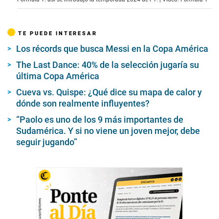
o
f
4
7
TE PUEDE INTERESAR
s
e
Los récords que busca Messi en la Copa América
c
o
The Last Dance: 40% de la selección jugaría su
n
d
última Copa América
s
Cueva vs. Quispe: ¿Qué dice su mapa de calor y
dónde son realmente influyentes?
“Paolo es uno de los 9 más importantes de
Sudamérica. Y si no viene un joven mejor, debe
seguir jugando”