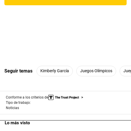
Seguir temas
Kimberly García
Juegos Olímpicos
Jue
Conforme a los criterios de
Tipo de trabajo:
Noticias
Lo más visto