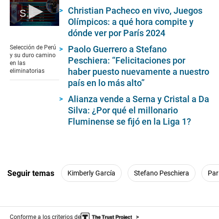
Christian Pacheco en vivo, Juegos
Selección de Perú y su duro camino en las eliminatorias
Olímpicos: a qué hora compite y
0
dónde ver por París 2024
seconds
of
Paolo Guerrero a Stefano
Selección de Perú
1
y su duro camino
Peschiera: “Felicitaciones por
minute,
en las
38
haber puesto nuevamente a nuestro
eliminatorias
seconds
país en lo más alto”
Alianza vende a Serna y Cristal a Da
Silva: ¿Por qué el millonario
Fluminense se fijó en la Liga 1?
Seguir temas
Kimberly García
Stefano Peschiera
Par
Conforme a los criterios de