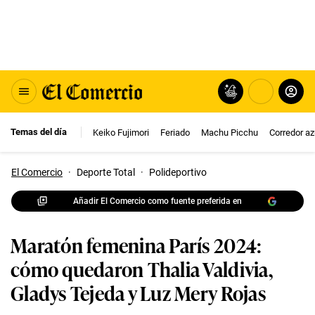
Temas del día
Keiko Fujimori
Feriado
Machu Picchu
Corredor az
El Comercio
·
Deporte Total
·
Polideportivo
Añadir El Comercio como fuente preferida en
Maratón femenina París 2024:
cómo quedaron Thalia Valdivia,
Gladys Tejeda y Luz Mery Rojas