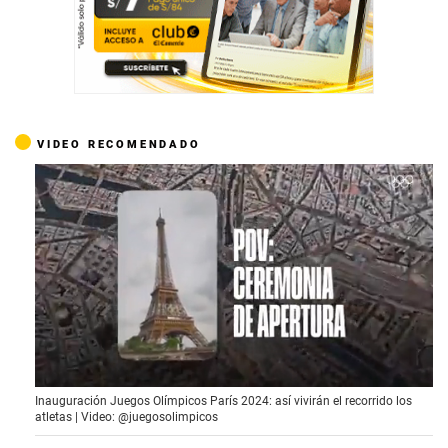
VIDEO RECOMENDADO
0
Inauguración Juegos Olímpicos París 2024: así vivirán el recorrido los
o
atletas | Video: @juegosolimpicos
f
1