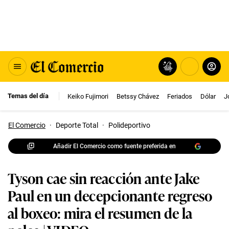
Temas del día
Keiko Fujimori
Betssy Chávez
Feriados
Dólar
J
El Comercio
·
Deporte Total
·
Polideportivo
Añadir El Comercio como fuente preferida en
Tyson cae sin reacción ante Jake
Paul en un decepcionante regreso
al boxeo: mira el resumen de la