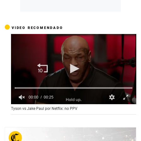
VIDEO RECOMENDADO
00:00
00:25
0
Tyson vs Jake Paul por Netflix: no PPV
o
f
2
5
s
e