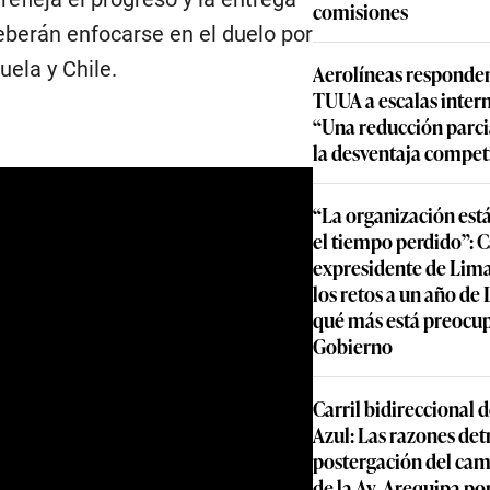
comisiones
eberán enfocarse en el duelo por
uela y Chile.
Aerolíneas responden
TUUA a escalas inter
“Una reducción parcia
la desventaja compet
“La organización est
el tiempo perdido”: 
expresidente de Lima
los retos a un año de
qué más está preocu
Gobierno
Carril bidireccional 
Azul: Las razones detr
postergación del cam
de la Av. Arequipa por