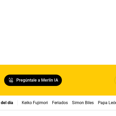
Pregúntale a Merlín IA
del día
Keiko Fujimori
Feriados
Simon Biles
Papa Leó