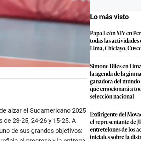
Lo más visto
Papa León XIV en Per
todas las actividades
Lima, Chiclayo, Cusc
Simone Biles en Lima
la agenda de la gimn
ganadora del mundo y
que emocionará a to
selección nacional
 de alzar el Sudamericano 2025
Exdirigente del Movad
s de 23-25, 24-26 y 15-25. A
el representante de JP
entretelones de los 
 uno de sus grandes objetivos:
iniciales sobre la dis
refleja el progreso y la entrega