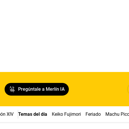
Pregúntale a Merlín IA
ón XIV
Temas del día
Keiko Fujimori
Feriado
Machu Pic