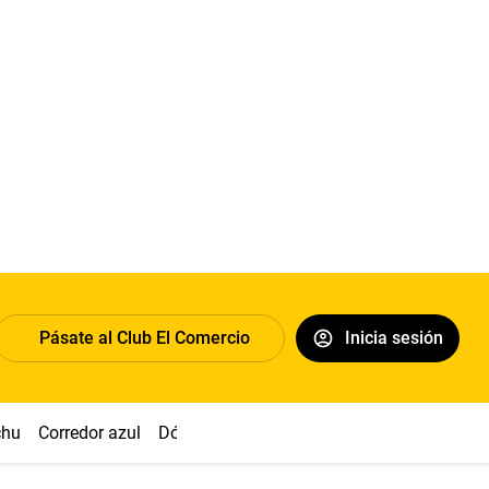
Pásate al Club El Comercio
Inicia sesión
chu
Corredor azul
Dólar
Congreso
Nasca
Acuña
Toled