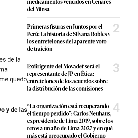
medicamentos vencidos en Cenares
del Minsa
2
Primeras fisuras en Juntos por el
Perú: La historia de Silvana Robles y
los entretelones del aparente voto
de traición
es de la
3
Exdirigente del Movadef será el
ima
representante de JP en Ética:
s me quedo
entretelones de los acuerdos sobre
la distribución de las comisiones
4
“La organización está recuperando
o y de las
el tiempo perdido”: Carlos Neuhaus,
expresidente de Lima 2019, sobre los
retos a un año de Lima 2027 y en qué
más está preocupado el Gobierno