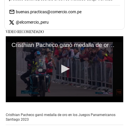
buenas.practicas@comercio.com.pe
@
elcomercio_peru
VIDEO RECOMENDADO
Cristhian Pacheco ganó medalla de oro en los Juegos Panamericanos Santiago 2023
0
seconds
of
Cristhian Pacheco ganó medalla de oro en los Juegos Panamericanos
1
Santiago 2023
minute,
5