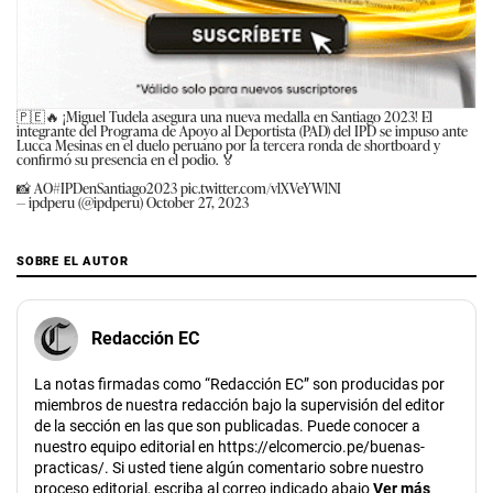
🇵🇪🔥 ¡Miguel Tudela asegura una nueva medalla en Santiago 2023! El
integrante del Programa de Apoyo al Deportista (PAD) del IPD se impuso ante
Lucca Mesinas en el duelo peruano por la tercera ronda de shortboard y
confirmó su presencia en el podio. 🏅
📸 AO
#IPDenSantiago2023
pic.twitter.com/vlXVeYWlNI
— ipdperu (@ipdperu)
October 27, 2023
SOBRE EL AUTOR
Redacción EC
La notas firmadas como “Redacción EC” son producidas por
miembros de nuestra redacción bajo la supervisión del editor
de la sección en las que son publicadas. Puede conocer a
nuestro equipo editorial en https://elcomercio.pe/buenas-
practicas/. Si usted tiene algún comentario sobre nuestro
proceso editorial, escriba al correo indicado abajo
Ver más