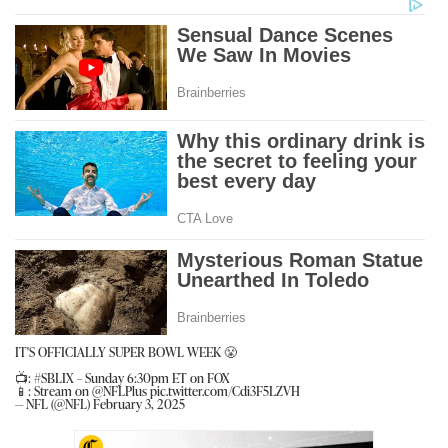
IT'S OFFICIALLY SUPER BOWL WEEK 😤
📺:
#SBLIX
– Sunday 6:30pm ET on FOX
📱: Stream on
@NFLPlus
pic.twitter.com/Cdi3F5LZVH
— NFL (@NFL)
February 3, 2025