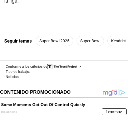
la liga.
Seguir temas
Super Bowl 2025
Super Bowl
Kendrick
Conforme a los criterios de
Tipo de trabajo:
Noticias