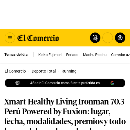
Temas del día
Keiko Fujimori
Feriado
Machu Picchu
Corredor az
El Comercio
·
Deporte Total
·
Running
Añadir El Comercio como fuente preferida en
Xmart Healthy Living Ironman 70.3
Perú Powered by Fuxion: lugar,
fecha, modalidades, premios y todo