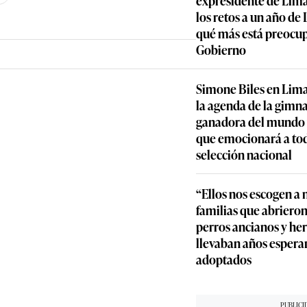
los retos a un año de
qué más está preocu
Gobierno
Simone Biles en Lima
la agenda de la gimn
ganadora del mundo y
que emocionará a to
selección nacional
“Ellos nos escogen a n
familias que abrieron
perros ancianos y he
llevaban años espera
adoptados