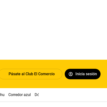
Pásate al Club El Comercio
Inicia sesión
chu
Corredor azul
Dólar
Congreso
Nasca
Acuña
Toled