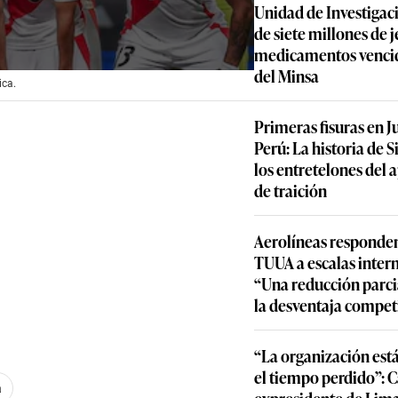
Unidad de Investigac
de siete millones de j
medicamentos vencid
del Minsa
ica.
Primeras fisuras en J
Perú: La historia de S
los entretelones del 
de traición
Aerolíneas responden
TUUA a escalas inter
“Una reducción parcia
la desventaja compet
“La organización est
el tiempo perdido”: 
a
expresidente de Lima