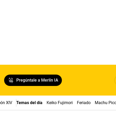
Pregúntale a Merlín IA
ón XIV
Temas del día
Keiko Fujimori
Feriado
Machu Pic