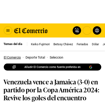
Temas del día
Keiko Fujimori
Betssy Chávez
Feriados
Dólar
J
El Comercio
·
Deporte Total
·
Seleccion
Añadir El Comercio como fuente preferida en
Venezuela vence a Jamaica (3-0) en
partido por la Copa América 2024:
Revive los goles del encuentro