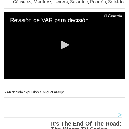
Cásseres, Martínez, Herrera; Savarino, Rondón, Soteldo.
Revisión de VAR para decisión de expulsión a Miguel Araujo
0
s
e
VAR decidió expulsión a Miguel Araujo.
c
o
n
d
s
o
f
2