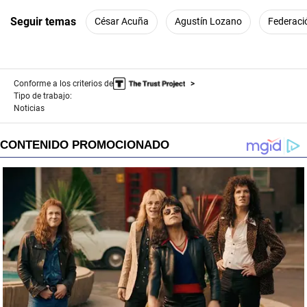
Seguir temas
César Acuña
Agustín Lozano
Federaci
Conforme a los criterios de
Tipo de trabajo:
Noticias