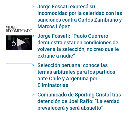
Jorge Fossati expresó su
incomodidad por la celeridad con las
sanciones contra Carlos Zambrano y
Marcos López
VIDEO
RECOMENDADO
Jorge Fossati: “Paolo Guerrero
demuestra estar en condiciones de
Óscar Del Portal revela ser testigo de poder de Agustín Lozano en canal que trasmite Liga1 (Video: América)
volver a la selección, no creo que le
0
extrañe a nadie”
seconds
of
Selección peruana: conoce las
3
minutes,
ternas arbitrales para los partidos
1
ante Chile y Argentina por
second
Eliminatorias
Comunicado de Sporting Cristal tras
detención de Joel Raffo: “La verdad
prevalecerá y será absuelto”