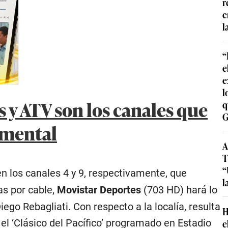
r
e
l
“
e
e
l
 y ATV son los canales que
q
G
umental
A
T
“
en los canales 4 y 9, respectivamente, que
l
as por cable,
Movistar Deportes
(703 HD) hará lo
ego Rebagliati. Con respecto a la localía, resulta
H
e
 el ‘Clásico del Pacífico’ programado en Estadio