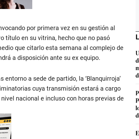
onvocando por primera vez en su gestión al
L
o título en su vitrina, hecho que no pasó
medio que citarlo esta semana al complejo de
U
drá a disposición ante su ex equipo.
d
m
d
entorno a sede de partido, la ‘Blanquirroja’
liminatorias cuya transmisión estará a cargo
P
nivel nacional e incluso con horas previas de
P
l
d
E