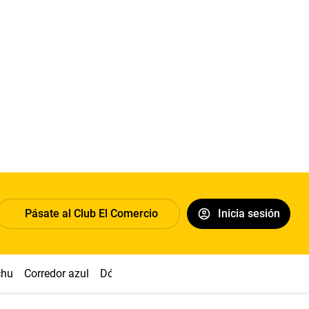
Pásate al Club El Comercio
Inicia sesión
chu
Corredor azul
Dólar
Congreso
Nasca
Acuña
Toled