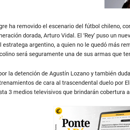
gre ha removido el escenario del fútbol chileno, c
eración dorada, Arturo Vidal. El ‘Rey’ puso un nuev
l estratega argentino, a quien no le quedó más re
ocolino será seguramente una de sus armas que ten
or la detención de Agustín Lozano y también dudas 
trenamientos de cara al trascendental duelo por E
sta 3 medios televisivos que brindarán cobertura a 