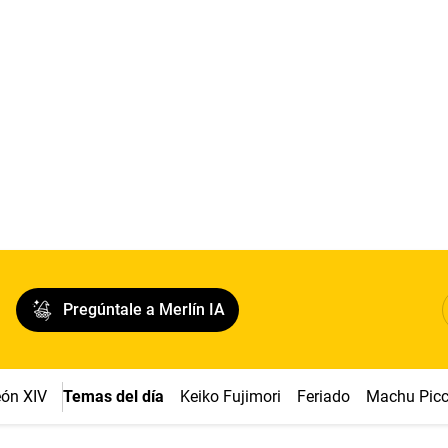
Pregúntale a Merlín IA
ón XIV
Temas del día
Keiko Fujimori
Feriado
Machu Pic