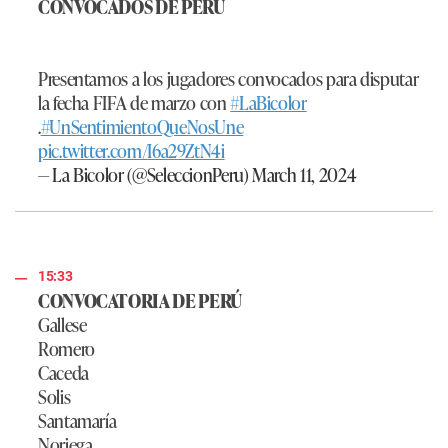
CONVOCADOS DE PERÚ
Presentamos a los jugadores convocados para disputar
la fecha FIFA de marzo con
#LaBicolor
.
#UnSentimientoQueNosUne
pic.twitter.com/I6a29ZtN4i
— La Bicolor (@SeleccionPeru)
March 11, 2024
15:33
CONVOCATORIA DE PERÚ
Gallese
Romero
Caceda
Solis
Santamaría
Noriega