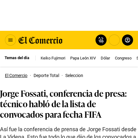
Temas del día
Keiko Fujimori
Papa León XIV
Dólar
Congreso
El Comercio
·
Deporte Total
·
Seleccion
Jorge Fossati, conferencia de presa:
técnico habló de la lista de
convocados para fecha FIFA
Así fue la conferencia de prensa de Jorge Fossati desde
La Videna. Esto fue todo lo que dijo de los convocados a