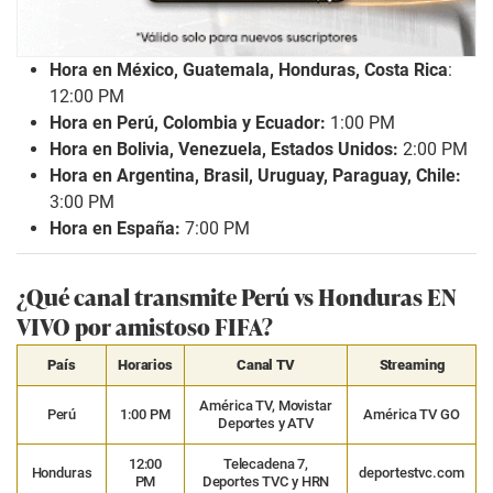
Hora en México, Guatemala, Honduras, Costa Rica
:
12:00 PM
Hora en Perú, Colombia y Ecuador:
1:00 PM
Hora en Bolivia, Venezuela, Estados Unidos:
2:00 PM
Hora en Argentina, Brasil, Uruguay, Paraguay, Chile:
3:00 PM
Hora en España:
7:00 PM
¿Qué canal transmite Perú vs Honduras EN
VIVO por amistoso FIFA?
País
Horarios
Canal TV
Streaming
América TV, Movistar
Perú
1:00 PM
América TV GO
Deportes y ATV
12:00
Telecadena 7,
Honduras
deportestvc.com
PM
Deportes TVC y HRN