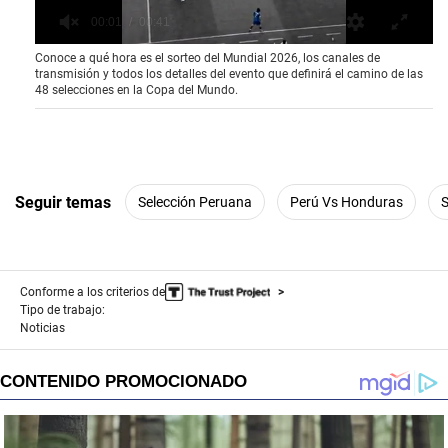
0
Conoce a qué hora es el sorteo del Mundial 2026, los canales de
o
transmisión y todos los detalles del evento que definirá el camino de las
f
48 selecciones en la Copa del Mundo.
4
1
s
e
c
o
n
Seguir temas
Selección Peruana
Perú Vs Honduras
S
d
s
Conforme a los criterios de
Tipo de trabajo:
Noticias