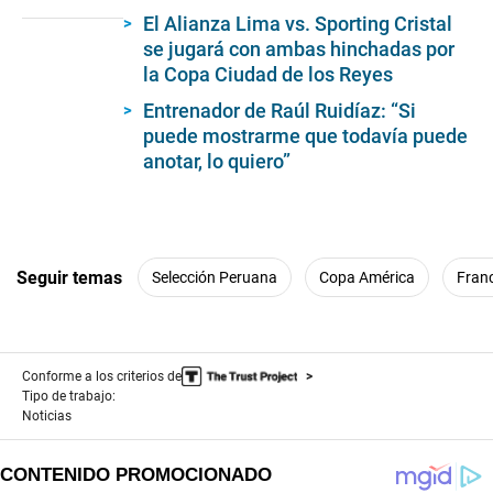
of
El Alianza Lima vs. Sporting Cristal
1
minute,
se jugará con ambas hinchadas por
35
la Copa Ciudad de los Reyes
seconds
Entrenador de Raúl Ruidíaz: “Si
puede mostrarme que todavía puede
anotar, lo quiero”
Seguir temas
Selección Peruana
Copa América
Fran
Conforme a los criterios de
Tipo de trabajo:
Noticias