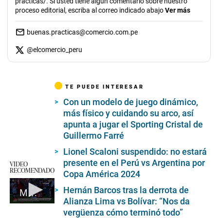
practicas/. Si usted tiene algún comentario sobre nuestro
proceso editorial, escriba al correo indicado abajo
Ver más
buenas.practicas@comercio.com.pe
@
elcomercio_peru
TE PUEDE INTERESAR
Con un modelo de juego dinámico,
más físico y cuidando su arco, así
apunta a jugar el Sporting Cristal de
Guillermo Farré
Lionel Scaloni suspendido: no estará
presente en el Perú vs Argentina por
VIDEO
RECOMENDADO
Copa América 2024
Hernán Barcos tras la derrota de
Miguel Araujo luego de expulsión
Alianza Lima vs Bolívar: “Nos da
0
vergüenza cómo terminó todo”
seconds