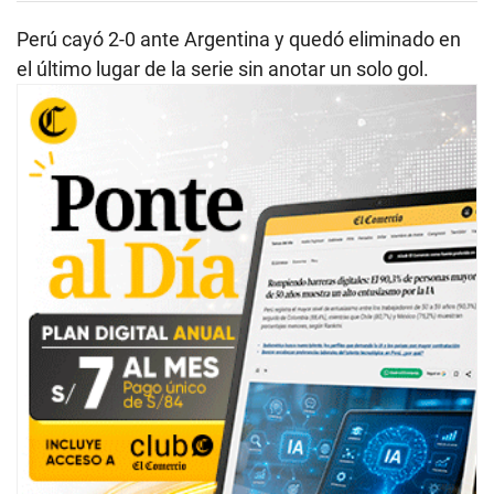
c
o
Perú cayó 2-0 ante Argentina y quedó eliminado en
n
d
el último lugar de la serie sin anotar un solo gol.
s
o
f
1
5
s
e
c
o
n
d
s