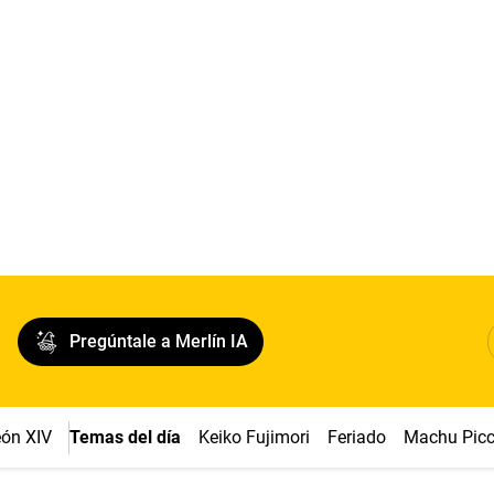
Pregúntale a Merlín IA
ón XIV
Temas del día
Keiko Fujimori
Feriado
Machu Pic