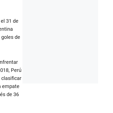
 el 31 de
entina
 goles de
nfrentar
2018, Perú
clasificar
un empate
ués de 36