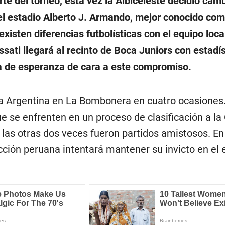
rte del torneo, esta vez la Albiceleste decidió cam
 el estadio Alberto J. Armando, mejor conocido co
sten diferencias futbolísticas con el equipo local
sati llegará al recinto de Boca Juniors con estadí
a de esperanza de cara a este compromiso.
a Argentina en La Bombonera en cuatro ocasiones.
ue se enfrenten en un proceso de clasificación a la
las otras dos veces fueron partidos amistosos. En
ección peruana intentará mantener su invicto en el 