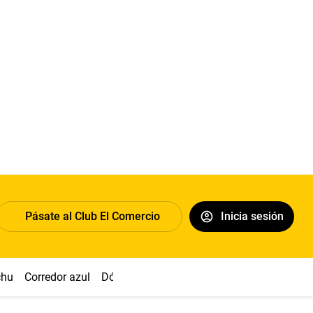
Pásate al Club El Comercio
Inicia sesión
chu
Corredor azul
Dólar
Congreso
Nasca
Acuña
Toled