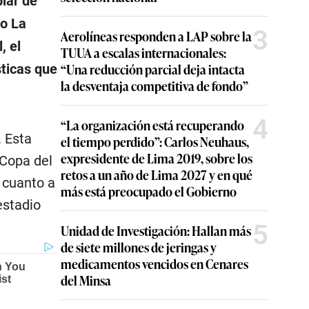
biar de
mo La
3
Aerolíneas responden a LAP sobre la
, el
TUUA a escalas internacionales:
“Una reducción parcial deja intacta
sticas que
la desventaja competitiva de fondo”
4
“La organización está recuperando
 Esta
el tiempo perdido”: Carlos Neuhaus,
expresidente de Lima 2019, sobre los
 Copa del
retos a un año de Lima 2027 y en qué
 cuanto a
más está preocupado el Gobierno
estadio
5
Unidad de Investigación: Hallan más
de siete millones de jeringas y
medicamentos vencidos en Cenares
del Minsa