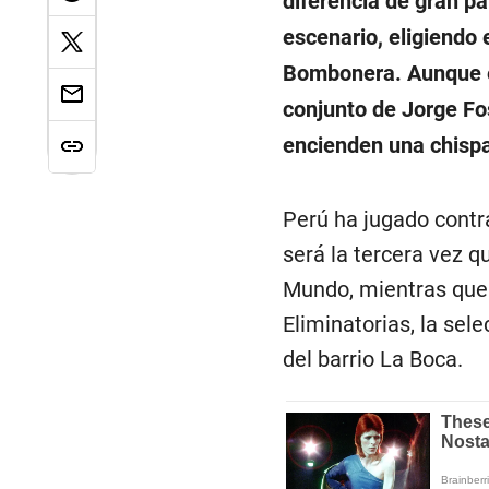
diferencia de gran pa
escenario, eligiendo
Bombonera. Aunque exi
conjunto de Jorge Fos
encienden una chisp
Perú ha jugado contr
será la tercera vez q
Mundo, mientras que 
Eliminatorias, la sel
del barrio La Boca.