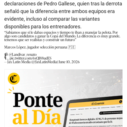
declaraciones de Pedro Gallese, quien tras la derrota
señaló que la diferencia entre ambos equipos era
evidente, incluso al comparar las variantes
disponibles para los entrenadores.
“Sabíamos que si le dabas espacios y tiempo te iban a manejar la pelota. Por
algo son candidatos a ganar la Copa del Mundo. La diferencia es muy grande,
tenemos que ser realistas y construir un futuro”
Marcos López, jugador selección peruana 🇵🇪
📹
@Landivar_renato
🎙️…
pic.twitter.com/6xQl88udES
— Jax Latin Media (@JaxLatinMedia)
June 10, 2026