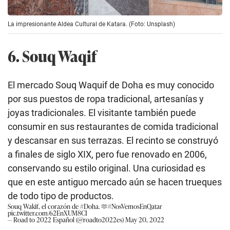
La impresionante Aldea Cultural de Katara. (Foto: Unsplash)
6. Souq Waqif
El mercado Souq Waquif de Doha es muy conocido
por sus puestos de ropa tradicional, artesanías y
joyas tradicionales. El visitante también puede
consumir en sus restaurantes de comida tradicional
y descansar en sus terrazas. El recinto se construyó
a finales de siglo XIX, pero fue renovado en 2006,
conservando su estilo original. Una curiosidad es
que en este antiguo mercado aún se hacen trueques
de todo tipo de productos.
Souq Wakif, el corazón de
#Doha
. 🫶
#NosVemosEnQatar
pic.twitter.com/62EnXUM8CI
— Road to 2022 Español (@roadto2022es)
May 20, 2022