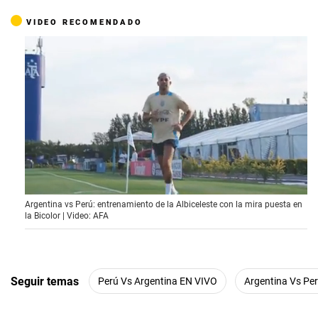
VIDEO RECOMENDADO
0
Argentina vs Perú: entrenamiento de la Albiceleste con la mira puesta en
o
la Bicolor | Video: AFA
f
1
m
i
n
u
Seguir temas
Perú Vs Argentina EN VIVO
Argentina Vs Pe
t
e
,