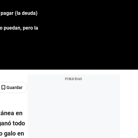
a pagar (la deuda)
no puedan, pero la
Guardar
tánea en
ganó todo
o galo en