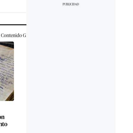
Contenido
GEC
on
nto