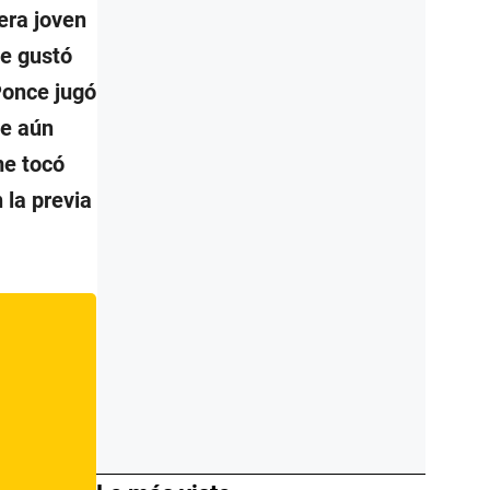
era joven
le gustó
Ponce jugó
ue aún
me tocó
 la previa