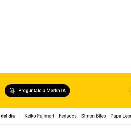
Pregúntale a Merlín IA
del día
Keiko Fujimori
Feriados
Simon Biles
Papa Leó