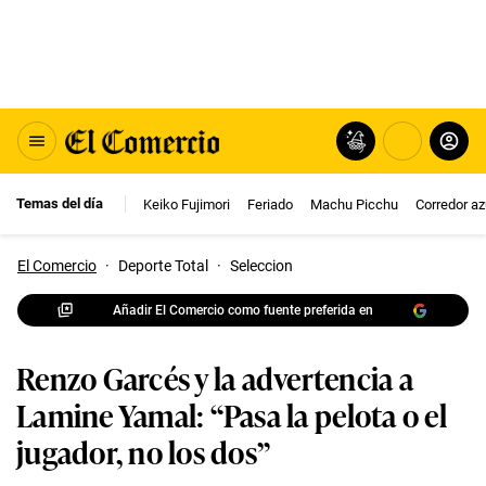
Temas del día
Keiko Fujimori
Feriado
Machu Picchu
Corredor az
El Comercio
·
Deporte Total
·
Seleccion
Añadir El Comercio como fuente preferida en
Renzo Garcés y la advertencia a
Lamine Yamal: “Pasa la pelota o el
jugador, no los dos”