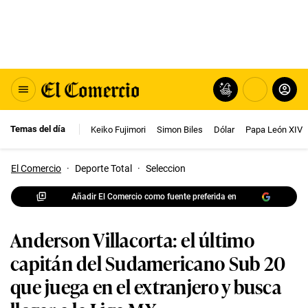
Temas del día
Keiko Fujimori
Simon Biles
Dólar
Papa León XIV
El Comercio
·
Deporte Total
·
Seleccion
Añadir El Comercio como fuente preferida en
Anderson Villacorta: el último
capitán del Sudamericano Sub 20
que juega en el extranjero y busca