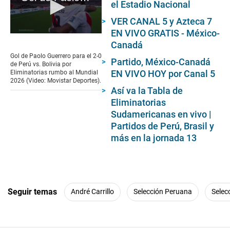
el Estadio Nacional
VER CANAL 5 y Azteca 7
EN VIVO GRATIS - México-
0
Canadá
seconds
of
Gol de Paolo Guerrero para el 2-0
Partido, México-Canadá
1
de Perú vs. Bolivia por
minute,
EN VIVO HOY por Canal 5
Eliminatorias rumbo al Mundial
18
2026 (Video: Movistar Deportes).
seconds
Así va la Tabla de
Eliminatorias
Sudamericanas en vivo |
Partidos de Perú, Brasil y
más en la jornada 13
Seguir temas
André Carrillo
Selección Peruana
Selec