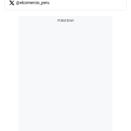
@
elcomercio_peru