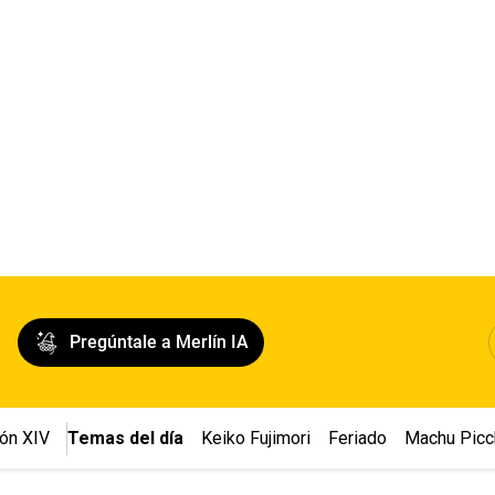
Pregúntale a Merlín IA
ón XIV
Temas del día
Keiko Fujimori
Feriado
Machu Picc