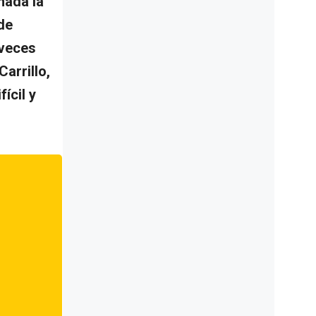
mada la
de
 veces
arrillo,
ícil y