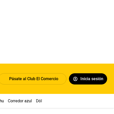
Pásate al Club El Comercio
Inicia sesión
hu
Corredor azul
Dólar
Congreso
Nasca
Acuña
Toledo