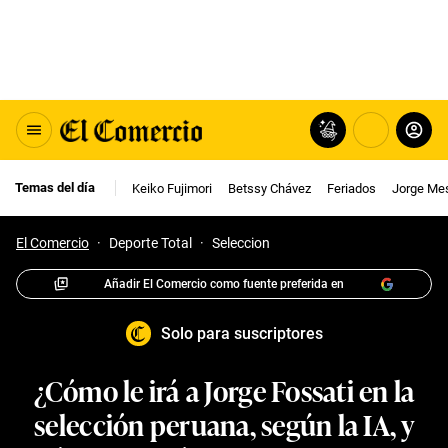
Temas del día
Keiko Fujimori
Betssy Chávez
Feriados
Jorge Me
El Comercio
·
Deporte Total
·
Seleccion
Añadir El Comercio como fuente preferida en
Solo para suscriptores
¿Cómo le irá a Jorge Fossati en la
selección peruana, según la IA, y