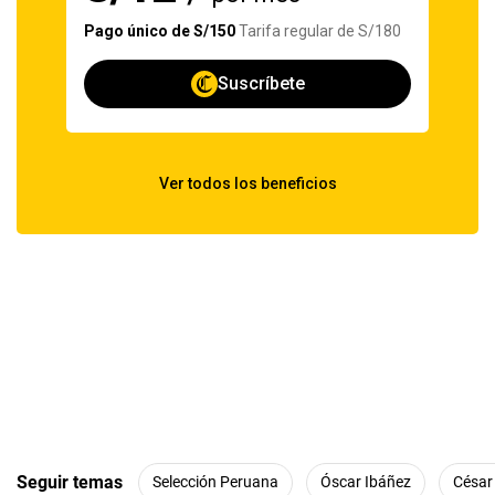
Seguir temas
Selección Peruana
Óscar Ibáñez
César