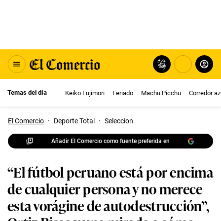
Temas del día
Keiko Fujimori
Feriado
Machu Picchu
Corredor az
El Comercio
·
Deporte Total
·
Seleccion
Añadir El Comercio como fuente preferida en
“El fútbol peruano está por encima
de cualquier persona y no merece
esta vorágine de autodestrucción”,