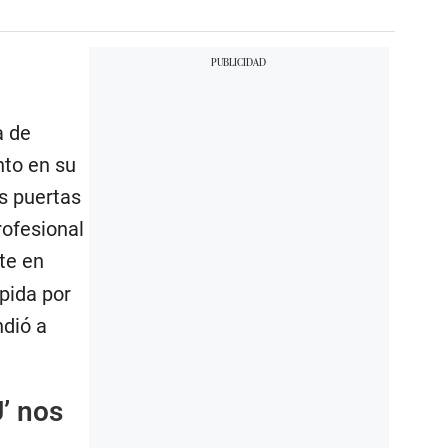
a de
nto en su
as puertas
rofesional
te en
pida por
ndió a
U’ nos