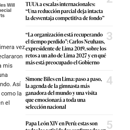
TUUA a escalas internacionales:
“Una reducción parcial deja intacta
la desventaja competitiva de fondo”
3
“La organización está recuperando
el tiempo perdido”: Carlos Neuhaus,
rimera vez
expresidente de Lima 2019, sobre los
retos a un año de Lima 2027 y en qué
eclararon
más está preocupado el Gobierno
a mis
una
4
Simone Biles en Lima: paso a paso,
ndo. Así
la agenda de la gimnasta más
ganadora del mundo y una visita
o como la
que emocionará a toda una
n el
selección nacional
5
Papa León XIV en Perú: estas son