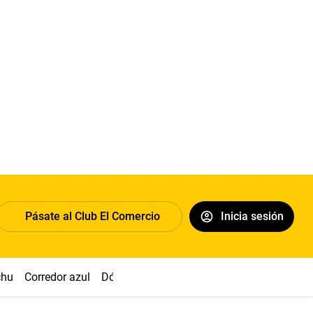
Pásate al Club El Comercio
Inicia sesión
chu
Corredor azul
Dólar
Congreso
Nasca
Acuña
Toled