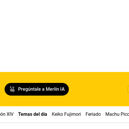
Pregúntale a Merlín IA
ón XIV
Temas del día
Keiko Fujimori
Feriado
Machu Pic