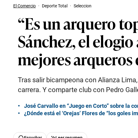
El Comercio
·
Deporte Total
·
Seleccion
“Es un arquero to
Sánchez, el elogio 
mejores arqueros
Tras salir bicampeona con Alianza Lima,
carrera. Y comparte club con Pedro Galle
José Carvallo en “Juego en Corto” sobre la con
¿Dónde está el ‘Orejas’ Flores de “los goles i
Escuchar
Leer resumen