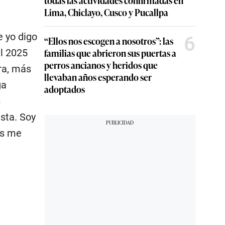
todas las actividades confirmadas en
Lima, Chiclayo, Cusco y Pucallpa
e yo digo
6
“Ellos nos escogen a nosotros”: las
familias que abrieron sus puertas a
el 2025
perros ancianos y heridos que
ra, más
llevaban años esperando ser
ga
adoptados
s
sta. Soy
es me