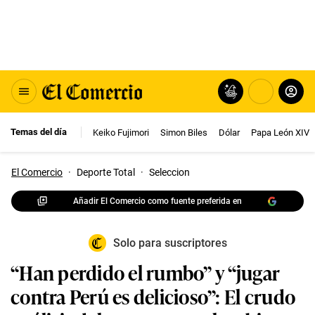
Temas del día
Keiko Fujimori
Simon Biles
Dólar
Papa León XIV
El Comercio
·
Deporte Total
·
Seleccion
Añadir El Comercio como fuente preferida en
Solo para suscriptores
“Han perdido el rumbo” y “jugar
contra Perú es delicioso”: El crudo