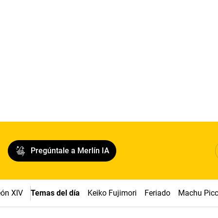
Pregúntale a Merlín IA
ón XIV
Temas del día
Keiko Fujimori
Feriado
Machu Pic