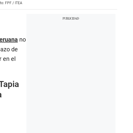
to: FPF / ITEA
peruana
no
lazo de
 en el
 Tapia
a