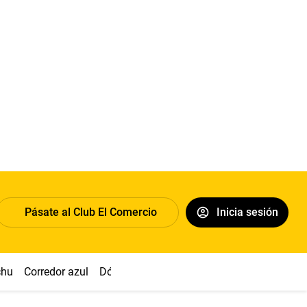
Pásate al Club El Comercio
Inicia sesión
chu
Corredor azul
Dólar
Congreso
Nasca
Acuña
Toled