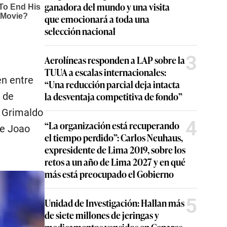
ganadora del mundo y una visita
que emocionará a toda una
selección nacional
3
Aerolíneas responden a LAP sobre la
TUUA a escalas internacionales:
n entre
“Una reducción parcial deja intacta
la desventaja competitiva de fondo”
n de
e Grimaldo
4
“La organización está recuperando
ue Joao
el tiempo perdido”: Carlos Neuhaus,
expresidente de Lima 2019, sobre los
retos a un año de Lima 2027 y en qué
más está preocupado el Gobierno
5
Unidad de Investigación: Hallan más
de siete millones de jeringas y