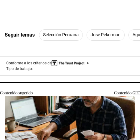
Seguir temas
Selección Peruana
José Pekerman
Agu
Conforme a los criterios de
Tipo de trabajo:
Contenido sugerido
Contenido
GEC