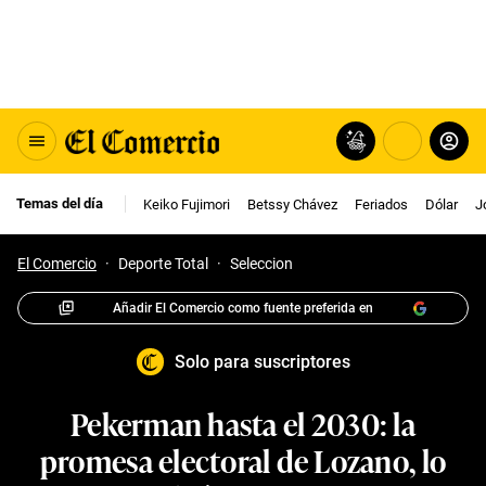
Temas del día
Keiko Fujimori
Betssy Chávez
Feriados
Dólar
J
El Comercio
·
Deporte Total
·
Seleccion
Añadir El Comercio como fuente preferida en
Solo para suscriptores
Pekerman hasta el 2030: la
promesa electoral de Lozano, lo