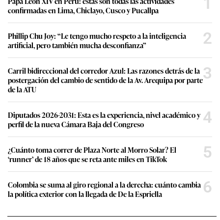
1
Papa León XIV en Perú: estas son todas las actividades
confirmadas en Lima, Chiclayo, Cusco y Pucallpa
2
Phillip Chu Joy: “Le tengo mucho respeto a la inteligencia
artificial, pero también mucha desconfianza”
3
Carril bidireccional del corredor Azul: Las razones detrás de la
postergación del cambio de sentido de la Av. Arequipa por parte
de la ATU
4
Diputados 2026-2031: Esta es la experiencia, nivel académico y
perfil de la nueva Cámara Baja del Congreso
5
¿Cuánto toma correr de Plaza Norte al Morro Solar? El
‘runner’ de 18 años que se reta ante miles en TikTok
6
Colombia se suma al giro regional a la derecha: cuánto cambia
la política exterior con la llegada de De la Espriella