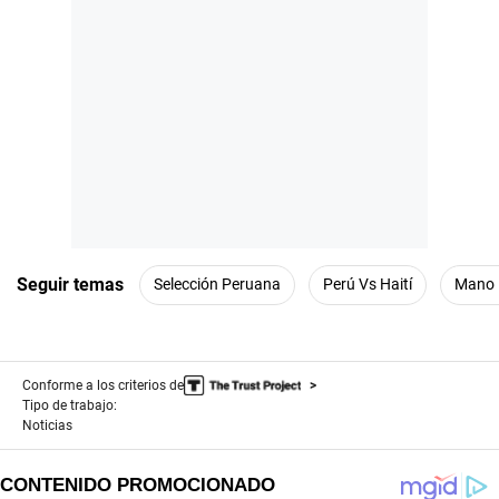
Seguir temas
Selección Peruana
Perú Vs Haití
Mano 
Conforme a los criterios de
Tipo de trabajo:
Noticias