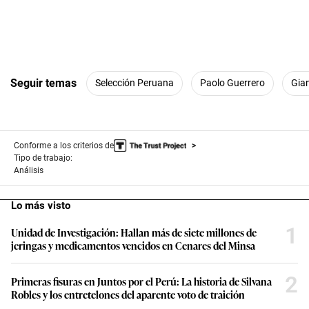
Seguir temas
Selección Peruana
Paolo Guerrero
Gia
Conforme a los criterios de
Tipo de trabajo:
Análisis
Lo más visto
1
Unidad de Investigación: Hallan más de siete millones de
jeringas y medicamentos vencidos en Cenares del Minsa
2
Primeras fisuras en Juntos por el Perú: La historia de Silvana
Robles y los entretelones del aparente voto de traición