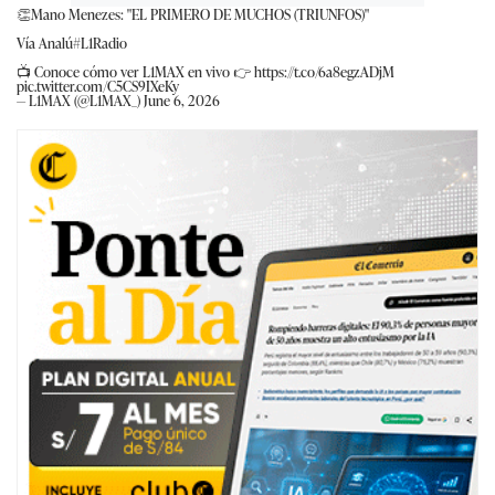
👏Mano Menezes: "EL PRIMERO DE MUCHOS (TRIUNFOS)"
Vía Analú
#L1Radio
📺 Conoce cómo ver L1MAX en vivo 👉
https://t.co/6a8egzADjM
pic.twitter.com/C5CS9IXeKy
— L1MAX (@L1MAX_)
June 6, 2026