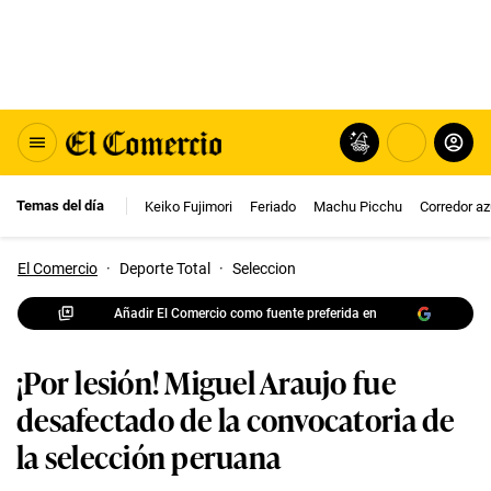
Temas del día
Keiko Fujimori
Feriado
Machu Picchu
Corredor az
El Comercio
·
Deporte Total
·
Seleccion
Añadir El Comercio como fuente preferida en
¡Por lesión! Miguel Araujo fue
desafectado de la convocatoria de
la selección peruana