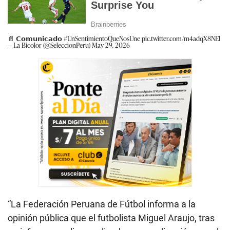
📄 𝗖𝗼𝗺𝘂𝗻𝗶𝗰𝗮𝗱𝗼
#UnSentimientoQueNosUne
pic.twitter.com/m4adqX8NEl
— La Bicolor (@SeleccionPeru)
May 29, 2026
“La Federación Peruana de Fútbol informa a la
opinión pública que el futbolista Miguel Araujo, tras