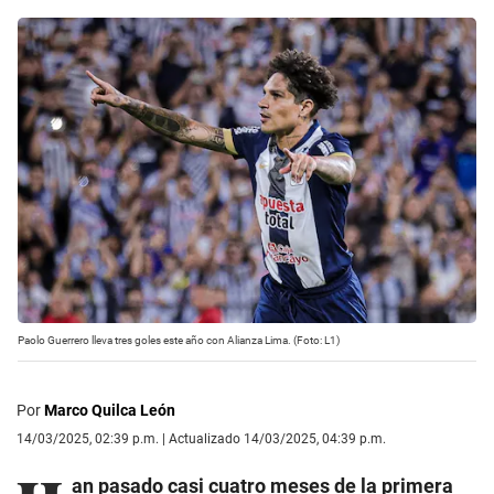
Paolo Guerrero lleva tres goles este año con Alianza Lima. (Foto: L1)
Por
Marco Quilca León
14/03/2025, 02:39 p.m. | Actualizado 14/03/2025, 04:39 p.m.
an pasado casi cuatro meses de la primera