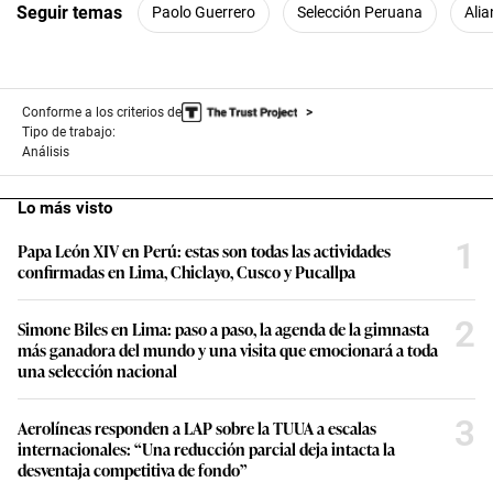
Seguir temas
Paolo Guerrero
Selección Peruana
Ali
Conforme a los criterios de
Tipo de trabajo:
Análisis
Lo más visto
1
Papa León XIV en Perú: estas son todas las actividades
confirmadas en Lima, Chiclayo, Cusco y Pucallpa
2
Simone Biles en Lima: paso a paso, la agenda de la gimnasta
más ganadora del mundo y una visita que emocionará a toda
una selección nacional
3
Aerolíneas responden a LAP sobre la TUUA a escalas
internacionales: “Una reducción parcial deja intacta la
desventaja competitiva de fondo”