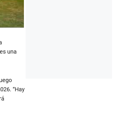
a
 es una
luego
2026. “Hay
rá