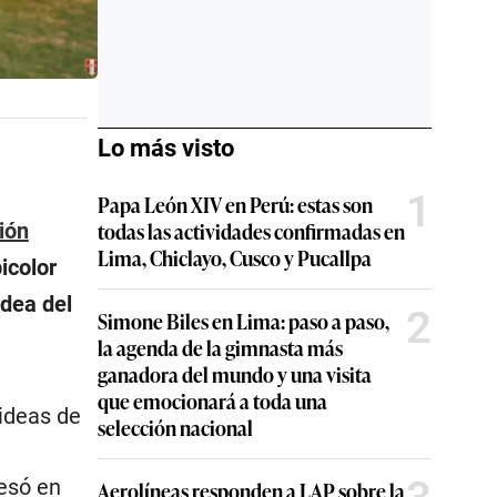
Lo más visto
1
Papa León XIV en Perú: estas son
todas las actividades confirmadas en
ión
Lima, Chiclayo, Cusco y Pucallpa
icolor
idea del
2
Simone Biles en Lima: paso a paso,
la agenda de la gimnasta más
ganadora del mundo y una visita
que emocionará a toda una
ideas de
selección nacional
esó en
Aerolíneas responden a LAP sobre la