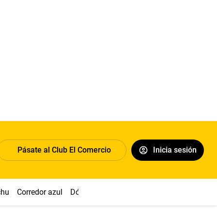
Pásate al Club El Comercio
Inicia sesión
chu
Corredor azul
Dólar
Simon Biles
Congreso
Nasca