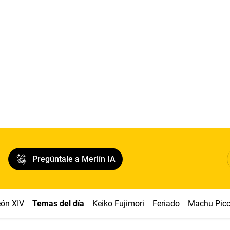
Pregúntale a Merlín IA
ón XIV
Temas del día
Keiko Fujimori
Feriado
Machu Pic