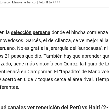
toria con Mano en el banco. | Foto: ITEA / FPF
en la
selección peruana
donde el hincha comienza
ovedosos. Garcés, el de Alianza, se ve mejor al l
uano. No es gratis la jerarquía del ‘eurocausa’, ni 
los 21 pases que dio. También hay que aprender que
zado, tiene más sintonía con Quiroz, la figura de L
ntrenará en Campomar. El “tapadito” de Mano volv
y acertó en 6 de 7 toques cerca al área rival. Tiem
ferentes.
ué canales ver repetición del Perú vs Haití (2-