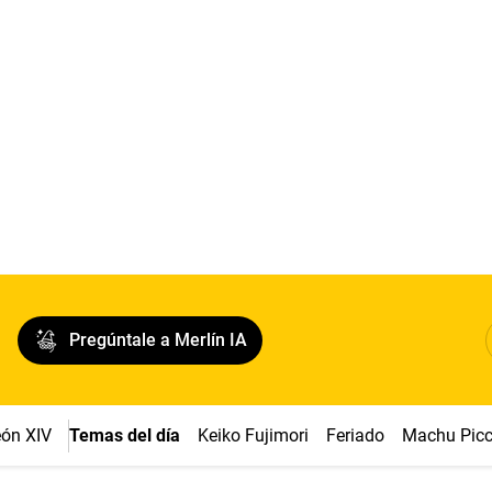
Pregúntale a Merlín IA
ón XIV
Temas del día
Keiko Fujimori
Feriado
Machu Pic