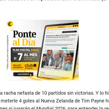
 racha nefasta de 10 partidos sin victorias. Y lo h
e meterle 4 goles al Nueva Zelanda de Tim Payne h
es si jugarán el Mundial 2026, para entender la re