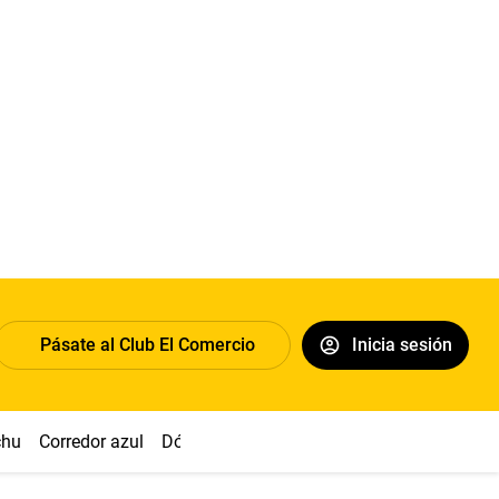
Pásate al Club El Comercio
Inicia sesión
chu
Corredor azul
Dólar
Congreso
Nasca
Acuña
Toled