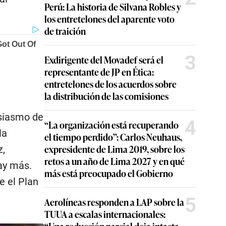
Perú: La historia de Silvana Robles y
los entretelones del aparente voto
de traición
3
Exdirigente del Movadef será el
representante de JP en Ética:
entretelones de los acuerdos sobre
la distribución de las comisiones
usiasmo de
4
“La organización está recuperando
la
el tiempo perdido”: Carlos Neuhaus,
expresidente de Lima 2019, sobre los
z,
retos a un año de Lima 2027 y en qué
ay más.
más está preocupado el Gobierno
e el Plan
5
Aerolíneas responden a LAP sobre la
TUUA a escalas internacionales: