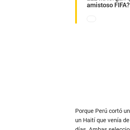
amistoso FIFA?
Porque Perú cortó una
un Haití que venía d
días. Ambas seleccion