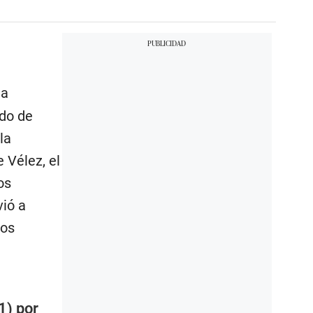
 a
ado de
la
 Vélez, el
os
ió a
pos
1) por