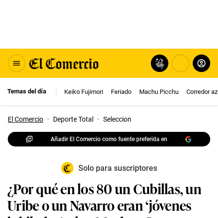
Temas del día
Keiko Fujimori
Feriado
Machu Picchu
Corredor az
El Comercio
·
Deporte Total
·
Seleccion
Añadir El Comercio como fuente preferida en
Solo para suscriptores
¿Por qué en los 80 un Cubillas, un
Uribe o un Navarro eran ‘jóvenes