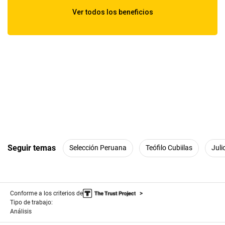
Seguir temas
Selección Peruana
Teófilo Cubiilas
Juli
Conforme a los criterios de
Tipo de trabajo:
Análisis