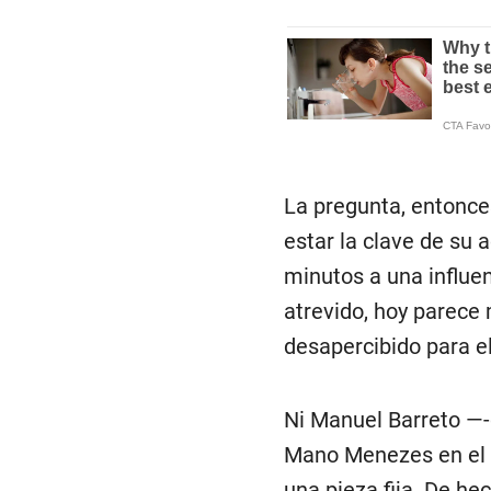
La pregunta, entonces
estar la clave de su 
minutos a una influen
atrevido, hoy parece
desapercibido para e
Ni Manuel Barreto —-
Mano Menezes en el i
una pieza fija. De hec