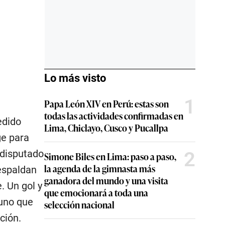
Lo más visto
1
Papa León XIV en Perú: estas son
todas las actividades confirmadas en
edido
Lima, Chiclayo, Cusco y Pucallpa
ge para
 disputado
2
Simone Biles en Lima: paso a paso,
la agenda de la gimnasta más
respaldan
ganadora del mundo y una visita
. Un gol y
que emocionará a toda una
 uno que
selección nacional
ción.