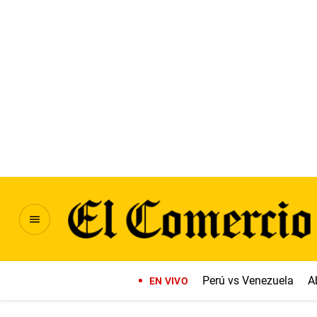
Perú vs Venezuela
A
EN VIVO