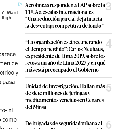
3
Aerolíneas responden a LAP sobre la
TUUA a escalas internacionales:
“Una reducción parcial deja intacta
la desventaja competitiva de fondo”
4
“La organización está recuperando
el tiempo perdido”: Carlos Neuhaus,
 parece
expresidente de Lima 2019, sobre los
retos a un año de Lima 2027 y en qué
umen de
más está preocupado el Gobierno
trico y
o pasa
5
Unidad de Investigación: Hallan más
de siete millones de jeringas y
medicamentos vencidos en Cenares
del Minsa
o- ni
lo como
6
De brigadas de seguridad urbana al
lo en la