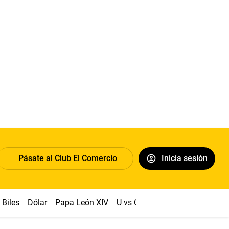
Pásate al Club El Comercio
Inicia sesión
Biles
Dólar
Papa León XIV
U vs Cristal
Congreso
Mach