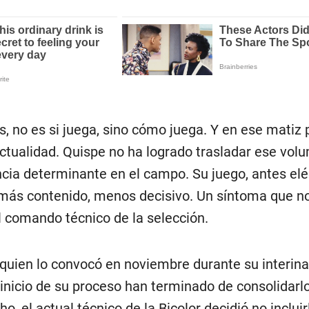
, no es si juega, sino cómo juega. Y en ese matiz
actualidad. Quispe no ha logrado trasladar ese vol
cia determinante en el campo. Su juego, antes eléc
 más contenido, menos decisivo. Un síntoma que n
l comando técnico de la selección.
quien lo convocó en noviembre durante su interinat
nicio de su proceso han terminado de consolidar
ho, el actual técnico de la Bicolor decidió no incluir