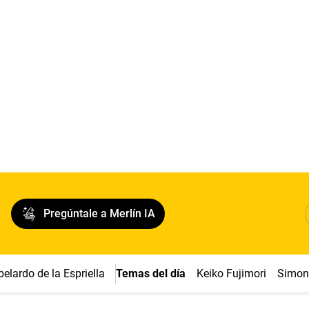
Pregúntale a Merlín IA
belardo de la Espriella
Temas del día
Keiko Fujimori
Simon 