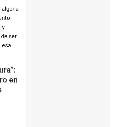
s alguna
ento
 y
 de ser
, esa
ura”:
ro en
s