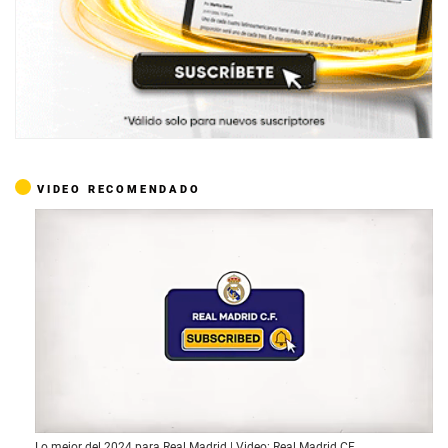
VIDEO RECOMENDADO
1
Lo mejor del 2024 para Real Madrid | Video: Real Madrid CF