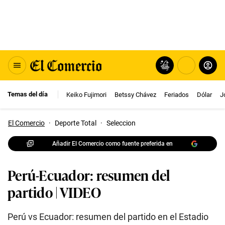
Temas del día
Keiko Fujimori
Betssy Chávez
Feriados
Dólar
J
El Comercio
·
Deporte Total
·
Seleccion
Añadir El Comercio como fuente preferida en
Perú-Ecuador: resumen del
partido | VIDEO
Perú vs Ecuador: resumen del partido en el Estadio