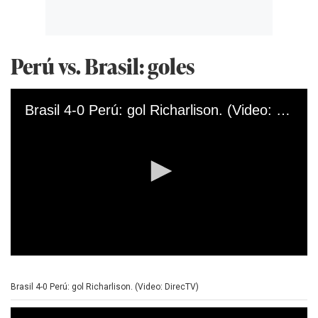
Perú vs. Brasil: goles
Brasil 4-0 Perú: gol Richarlison. (Video: DirecTV)
0
s
e
Brasil 4-0 Perú: gol Richarlison. (Video: DirecTV)
c
o
n