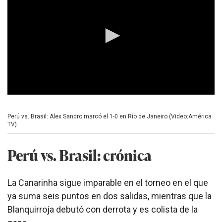
s
o
f
0
s
e
c
o
n
d
s
0
s
e
Perú vs. Brasil: Alex Sandro marcó el 1-0 en Río de Janeiro (Video:América
c
TV)
o
n
d
Perú vs. Brasil: crónica
s
o
f
0
La Canarinha sigue imparable en el torneo en el que
s
e
ya suma seis puntos en dos salidas, mientras que la
c
Blanquirroja debutó con derrota y es colista de la
o
n