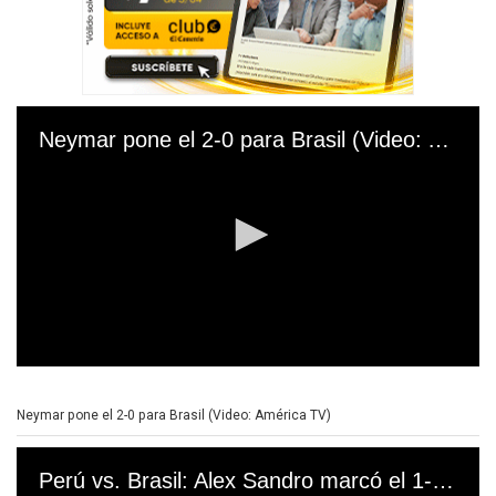
o
n
d
s
Neymar pone el 2-0 para Brasil (Video: América TV)
0
s
e
Neymar pone el 2-0 para Brasil (Video: América TV)
c
o
n
Perú vs. Brasil: Alex Sandro marcó el 1-0 en Río de Janeiro (Video:América TV)
d