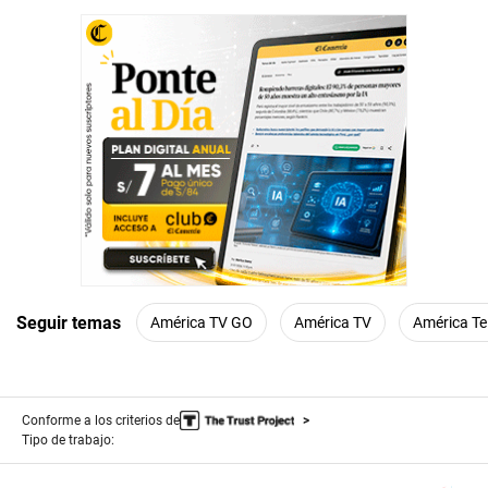
Seguir temas
América TV GO
América TV
América Te
Conforme a los criterios de
Tipo de trabajo: