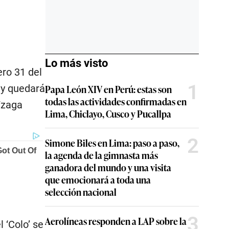
Lo más visto
ero 31 del
1
 y quedará
Papa León XIV en Perú: estas son
todas las actividades confirmadas en
Yzaga
Lima, Chiclayo, Cusco y Pucallpa
2
Simone Biles en Lima: paso a paso,
la agenda de la gimnasta más
ganadora del mundo y una visita
que emocionará a toda una
selección nacional
3
Aerolíneas responden a LAP sobre la
 ‘Colo’ se