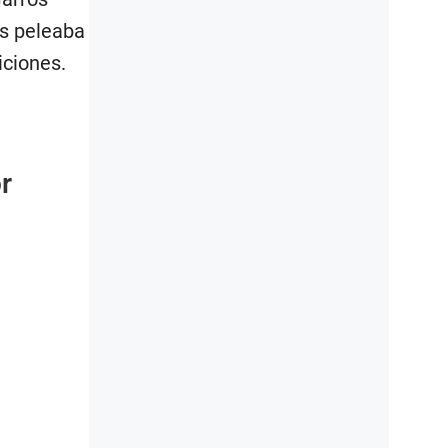
os peleaba
iciones.
r