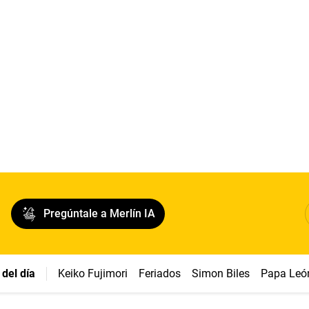
Pregúntale a Merlín IA
del día
Keiko Fujimori
Feriados
Simon Biles
Papa Leó