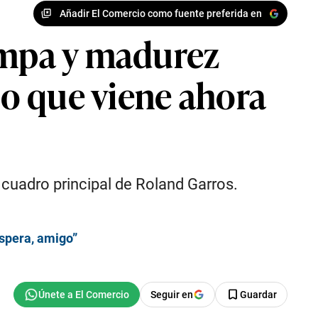
Añadir El Comercio como fuente preferida en
tampa y madurez
lo que viene ahora
 cuadro principal de Roland Garros.
espera, amigo”
Seguir en
Guardar