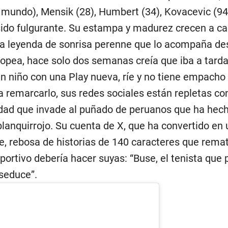
l mundo), Mensik (28), Humbert (34), Kovacevic (94
sido fulgurante. Su estampa y madurez crecen a c
sa leyenda de sonrisa perenne que lo acompaña de
ropea, hace solo dos semanas creía que iba a tarda
n niño con una Play nueva, ríe y no tiene empacho 
a remarcarlo, sus redes sociales están repletas co
idad que invade al puñado de peruanos que ha hec
lanquirrojo. Su cuenta de X, que ha convertido en 
aje, rebosa de historias de 140 caracteres que rema
portivo debería hacer suyas: “Buse, el tenista que 
 seduce”.