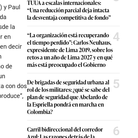
TUUA a escalas internacionales:
) y Paul
“Una reducción parcial deja intacta
ada
la desventaja competitiva de fondo”
sde la
4
“La organización está recuperando
r en
el tiempo perdido”: Carlos Neuhaus,
en decir
expresidente de Lima 2019, sobre los
n
retos a un año de Lima 2027 y en qué
más está preocupado el Gobierno
ho de
un
5
De brigadas de seguridad urbana al
ta con dos
rol de los militares: ¿qué se sabe del
produce”,
plan de seguridad que Abelardo de
la Espriella pondrá en marcha en
Colombia?
6
Carril bidireccional del corredor
Azul: Las razones detrás de la