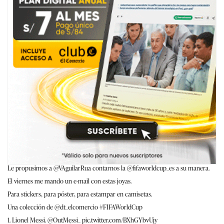
Le propusimos a
@VAguilarRua
contarnos la
@fifaworldcup_es
a su manera.
El viernes me mando un e-mail con estas joyas.
Para stickers, para póster, para estampar en camisetas.
Una colección de
@dt_elcomercio
#FIFAWorldCup
1. Lionel Messi.
@OutMessi_
pic.twitter.com/BXhGYbvUjy