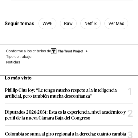
e
c
o
n
d
Seguir temas
WWE
Raw
Netflix
Ver Más
s
Conforme a los criterios de
Tipo de trabajo:
Noticias
Lo más visto
1
Phillip Chu Joy: “Le tengo mucho respeto a la inteligencia
artificial, pero también mucha desconfianza”
2
Diputados 2026-2031: Esta es la experiencia, nivel académico y
perfil de la nueva Cámara Baja del Congreso
3
Colombia se suma al giro regional a la derecha: cuánto cambia