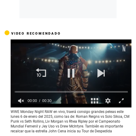
VIDEO RECOMENDADO
00:01
00:30
0
WWE Monday Night RAW en vivo, traerá consigo grandes peleas este
o
lunes 6 de enero del 2025, como las de: Roman Reigns vs Solo Sikoa, CM
f
Punk vs Seth Rollins, Liv Morgan vs Rhea Ripley por el Campeonato
3
Mundial Femenil y Jey Uso vs Drew McIntyre. También es importante
0
recalcar que la estrella John Cena inicia su Tour de Despedida
s