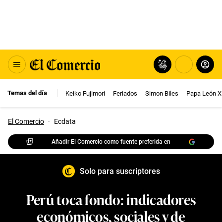
Temas del día
Keiko Fujimori
Feriados
Simon Biles
Papa León X
El Comercio
·
Ecdata
Añadir El Comercio como fuente preferida en
Solo para suscriptores
Perú toca fondo: indicadores
económicos, sociales y de